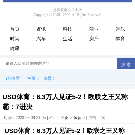
首页
资讯
科技
商业
娱乐
时尚
汽车
生活
房产
体育
健康
当前位置：
主页
>
体育
>
USD体育：6.3万人见证5-2！欧联之王又称
霸：7进决
时间：2023-06-09 21:05 | 栏目：
主页
>
体育
> | 点击：
次
USD体育：6.3万人见证5-2！欧联之王又称