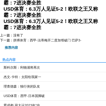
霸：7进决赛全胜
USD体育：6.3万人见证5-2！欧联之王又称
霸：7进决赛全胜
USD体育：6.3万人见证5-2！欧联之王又称
霸：7进决赛全胜
上一篇：没有了
下一篇：
拼搏体育：西甲-法蒂梅开二度加维破门 巴萨3-
推荐内容
热点内容
斯科尔斯：利物浦将再次
杰文-卡特：太阳给我家一
理查德森：独行侠的队友
USD体育：西甲-日本国脚破
爱成都·迎大运2023年“中